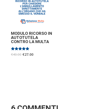
MODULO RICORSO IN
AUTOTUTELA
CONTRO LA MULTA
Valutato
€
40.00
€
27.00
5.00
su 5
6 COMMENTI