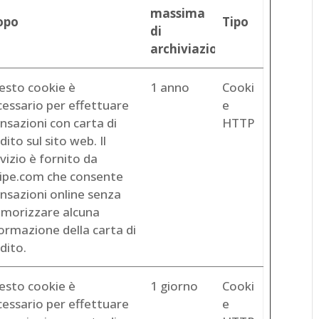
massima
opo
Tipo
di
archiviazione
esto cookie è
1 anno
Cooki
cessario per effettuare
e
nsazioni con carta di
HTTP
dito sul sito web. Il
vizio è fornito da
ripe.com che consente
nsazioni online senza
morizzare alcuna
ormazione della carta di
dito.
esto cookie è
1 giorno
Cooki
cessario per effettuare
e