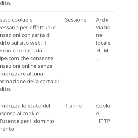
dito.
esto cookie è
Sessione
Archi
cessario per effettuare
viazio
nsazioni con carta di
ne
dito sul sito web. Il
locale
vizio è fornito da
HTM
ripe.com che consente
L
nsazioni online senza
morizzare alcuna
ormazione della carta di
dito.
morizza lo stato del
1 anno
Cooki
nsenso ai cookie
e
l'utente per il dominio
HTTP
rrente