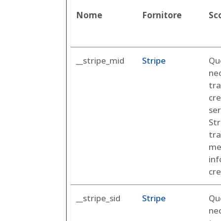
Nome
Fornitore
Sc
__stripe_mid
Stripe
Qu
ne
tra
cre
ser
St
tra
me
inf
cre
__stripe_sid
Stripe
Qu
ne