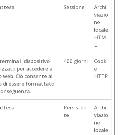
attesa
Sessione
Archi
viazio
ne
locale
HTM
L
ermina il dispositivo
400 giorni
Cooki
lizzato per accedere al
e
o web. Ciò consente al
HTTP
to di essere formattato
 conseguenza.
attesa
Persisten
Archi
te
viazio
ne
locale