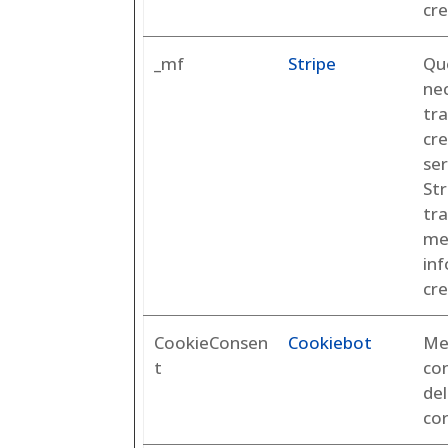
cre
_mf
Stripe
Qu
ne
tra
cre
ser
St
tra
me
inf
cre
CookieConsen
Cookiebot
Me
t
co
del
co