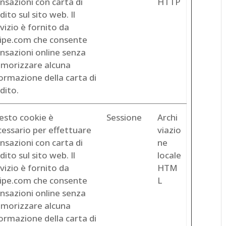
nsazioni con carta di
HTTP
dito sul sito web. Il
vizio è fornito da
ripe.com che consente
nsazioni online senza
morizzare alcuna
ormazione della carta di
dito.
esto cookie è
Sessione
Archi
cessario per effettuare
viazio
nsazioni con carta di
ne
dito sul sito web. Il
locale
vizio è fornito da
HTM
ripe.com che consente
L
nsazioni online senza
morizzare alcuna
ormazione della carta di