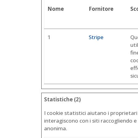
Nome
Fornitore
Sc
1
Stripe
Qu
uti
fin
coo
eff
sic
Statistiche (2)
I cookie statistici aiutano i proprietar
interagiscono con i siti raccogliendo
anonima.