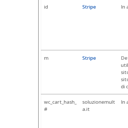
id
Stripe
In 
m
Stripe
Det
uti
sit
si
di
wc_cart_hash_
soluzionemult
In 
#
a.it