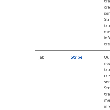
tra
cre
ser
St
tra
me
inf
cre
_ab
Stripe
Qu
ne
tra
cre
ser
St
tra
me
inf