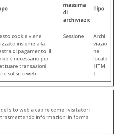
massima
opo
Tipo
di
archiviazione
esto cookie viene
Sessione
Archi
lizzato insieme alla
viazio
estra di pagamento: il
ne
kie è necessario per
locale
ettuare transazioni
HTM
ure sul sito web.
L
i del sito web a capire come i visitatori
 e trasmettendo informazioni in forma