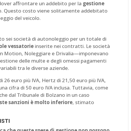
 dover affrontare un addebito per la
gestione
ro. Questo costo viene solitamente addebitato
oleggio del veicolo.
o sei società di autonoleggio per un totale di
ole vessatorie
inserite nei contratti. Le società
en Motion, Noleggiare e Drivalia—imponevano
gestione delle multe e degli omessi pagamenti
riabili tra le diverse aziende.
i 26 euro più IVA, Hertz di 21,50 euro più IVA,
na cifra di 50 euro IVA inclusa. Tuttavia, come
che dal Tribunale di Bolzano in un caso
este sanzioni è molto inferiore
, stimato
ISTI
fica che queste spese di gestione non possono