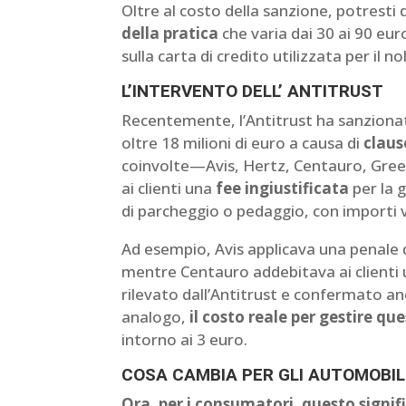
Oltre al costo della sanzione, potresti
della pratica
che varia dai 30 ai 90 eu
sulla carta di credito utilizzata per il n
L’INTERVENTO DELL’ ANTITRUST
Recentemente, l’Antitrust ha sanzionat
oltre 18 milioni di euro a causa di
claus
coinvolte—Avis, Hertz, Centauro, Gre
ai clienti una
fee ingiustificata
per la 
di parcheggio o pedaggio, con importi va
Ad esempio, Avis applicava una penale d
mentre Centauro addebitava ai clienti u
rilevato dall’Antitrust e confermato an
analogo,
il costo reale per gestire qu
intorno ai 3 euro.
COSA CAMBIA PER GLI AUTOMOBIL
Ora, per i consumatori, questo signi