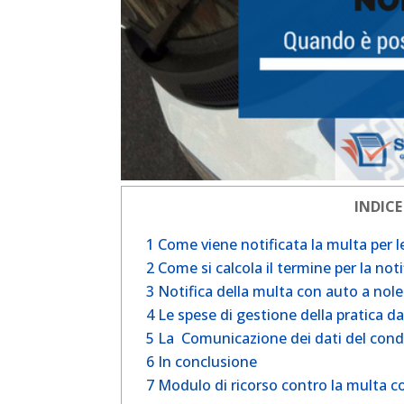
INDICE
1
Come viene notificata la multa per 
2
Come si calcola il termine per la not
3
Notifica della multa con auto a noleg
4
Le spese di gestione della pratica da
5
La Comunicazione dei dati del condu
6
In conclusione
7
Modulo di ricorso contro la multa con