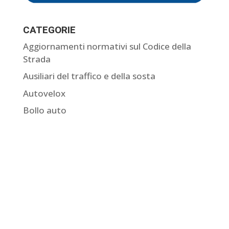
CATEGORIE
Aggiornamenti normativi sul Codice della
Strada
Ausiliari del traffico e della sosta
Autovelox
Bollo auto
Come contestare una multa
Comunicazione dati del conducente
Curiosità sulle multe
Giurisprudenza sulle multe
Guide
I nostri ricorsi accolti