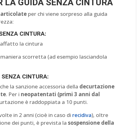
R LA GUIDA SENZA CINTURA
 articolate
per chi viene sorpreso alla guida
rezza:
 SENZA CINTURA:
affatto la cintura
in maniera scorretta (ad esempio lasciandola
 SENZA CINTURA:
nche la sanzione accessoria della
decurtazione
nte
. Per i
neopatentati (primi 3 anni dal
curtazione è raddoppiata a 10 punti.
olte in 2 anni (cioè in caso di
recidiva
), oltre
ione dei punti, è prevista la
sospensione della