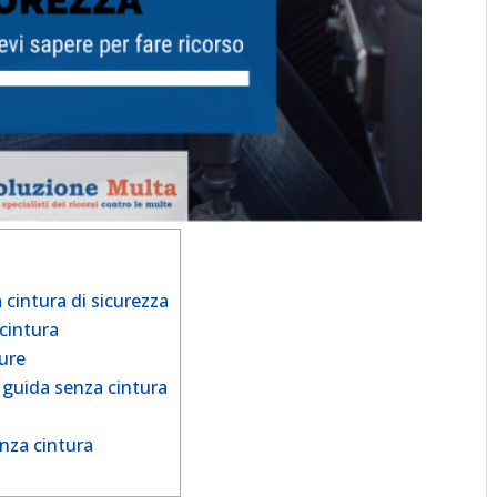
cintura di sicurezza
 cintura
ture
r guida senza cintura
nza cintura