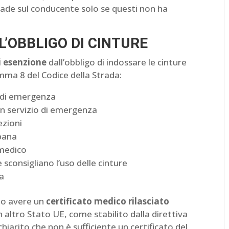
icade sul conducente solo se questi non ha
L’OBBLIGO DI CINTURE
di esenzione
dall’obbligo di indossare le cinture
comma 8 del Codice della Strada:
io di emergenza
 in servizio di emergenza
ezioni
rbana
 medico
sconsigliano l’uso delle cinture
ta
rio avere un
certificato medico rilasciato
n altro Stato UE, come stabilito dalla direttiva
hiarito che non è sufficiente un certificato del