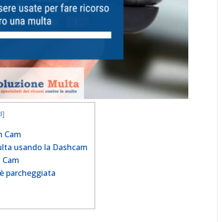
I
]
sh Cam
multa usando la Dashcam
sh Cam
 è parcheggiata