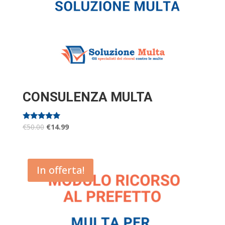
CONSULENZA MULTA
Valutato
€
50.00
€
14.99
5.00
su 5
In offerta!