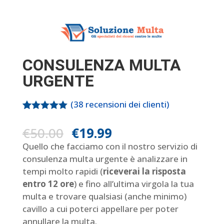
CONSULENZA MULTA
URGENTE
(
38
recensioni dei clienti)
Valutato
38
5.00
su 5
€
50.00
€
19.99
su base
di
Quello che facciamo con il nostro servizio di
recensioni
consulenza multa urgente è analizzare in
tempi molto rapidi (
riceverai la risposta
entro 12 ore
) e fino all’ultima virgola la tua
multa e trovare qualsiasi (anche minimo)
cavillo a cui poterci appellare per poter
annullare la multa.