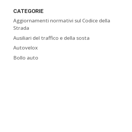
CATEGORIE
Aggiornamenti normativi sul Codice della
Strada
Ausiliari del traffico e della sosta
Autovelox
Bollo auto
Come contestare una multa
Comunicazione dati del conducente
Curiosità sulle multe
Giurisprudenza sulle multe
Guide
I nostri ricorsi accolti
Notifica della multa