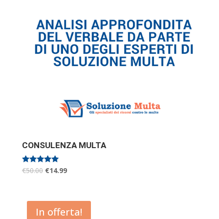
CONSULENZA MULTA
Valutato
€
50.00
€
14.99
5.00
su 5
In offerta!