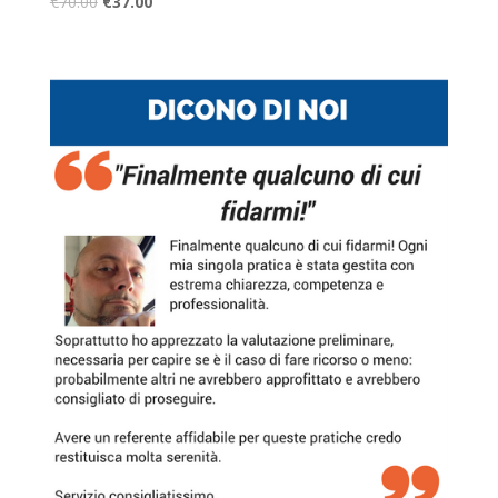
€
70.00
€
37.00