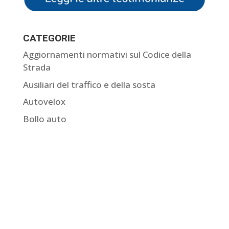
CATEGORIE
Aggiornamenti normativi sul Codice della
Strada
Ausiliari del traffico e della sosta
Autovelox
Bollo auto
Come contestare una multa
Comunicazione dati del conducente
Curiosità sulle multe
Giurisprudenza sulle multe
Guide
I nostri ricorsi accolti