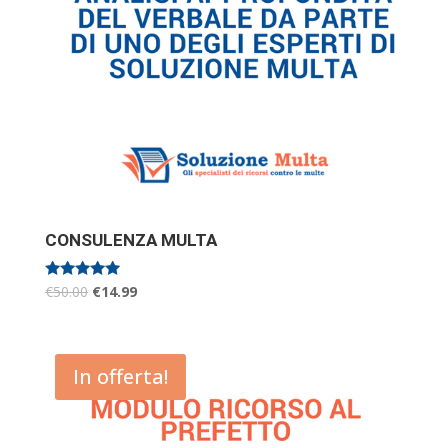
CONSULENZA MULTA
Valutato
€
50.00
€
14.99
5.00
su 5
In offerta!