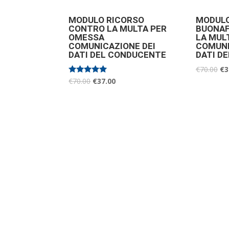
MODULO RICORSO
MODULO
CONTRO LA MULTA PER
BUONAF
OMESSA
LA MUL
COMUNICAZIONE DEI
COMUNI
DATI DEL CONDUCENTE
DATI D
€
70.00
€
3
Valutato
€
70.00
€
37.00
5.00
su 5