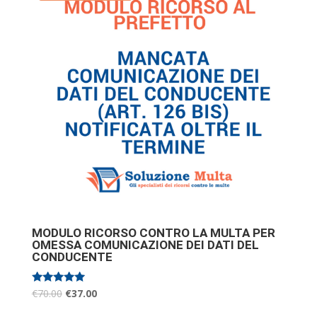
MODULO RICORSO CONTRO LA MULTA PER
OMESSA COMUNICAZIONE DEI DATI DEL
CONDUCENTE
Valutato
€
70.00
€
37.00
5.00
su 5