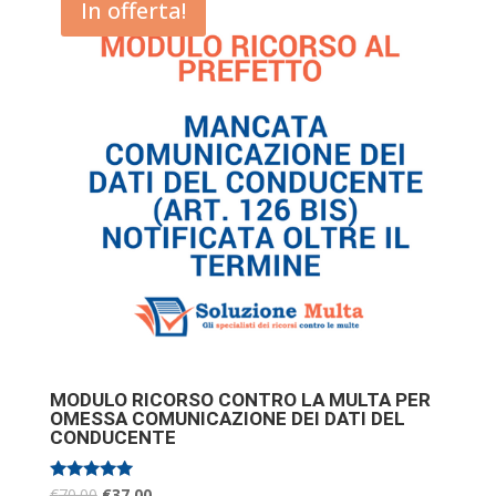
In offerta!
MODULO RICORSO CONTRO LA MULTA PER
OMESSA COMUNICAZIONE DEI DATI DEL
CONDUCENTE
Valutato
€
70.00
€
37.00